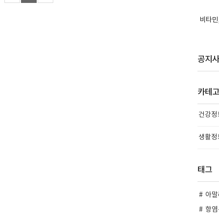
립니다. 또한 비타민 B12는 신체에 활력을 주기 때문에, 아침에 섭
적입니다. 참고하시어 활기찬 하루..
비타민,
공지
카테
건강정
생활정
태그
아말
항염