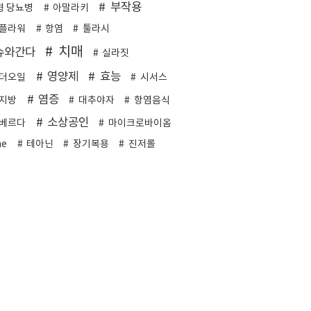
부작용
형 당뇨병
아말라키
플라워
항염
툴라시
치매
슈와간다
실라짓
영양제
효능
더오일
시서스
염증
지방
대추야자
항염음식
소상공인
베르다
마이크로바이옴
me
테아닌
장기복용
진저롤