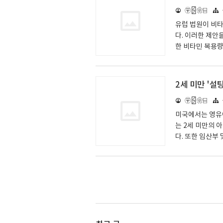
트니, 아이스크림
〶🁻❀⌸
상의 망고가 재배
러나 전 세계적인
유럽 법원이 비
다. 이러한 제안
한 비타민 복용량
아봅시다. 보조제
비타민과 미네랄
이 불필요하게 
2세 미만 '설
비타민 및 미네랄
〶🁻❀⌸
장인 것입니다. 
져온 비타민과 미
미국에서는 영유
는 2세 미만의 
다. 또한 임산부
부적 내용을 함께
일 동안에 노출되
아이가 성장하며 
하는 데 영향을 
하고 있습니다.
를 대상도 포함하