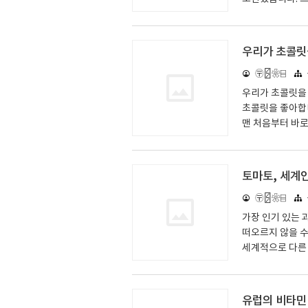
고 주장합니까? 
기 시작했습니다.
장에 보관되어 있
우리가 초콜릿
로 엇갈렸습니다.
〶🁻❀⌸
를 말했습니다. 그러
Polly Russe
우리가 초콜릿을 
초콜릿을 좋아합니
맨 처음부터 바로
사랑하고 한 번 
정사각형, 또는 
가져오면 숨겨야 
토마토, 세계
할 수 없는 음식
〶🁻❀⌸
수 없는 다른 음
일환으로 식물학자
가장 인기 있는 
떠오르지 않을 수
세계적으로 다른 
el Mosley가
보다 더 많은 국
합니다. 아시아
유럽의 비타민 