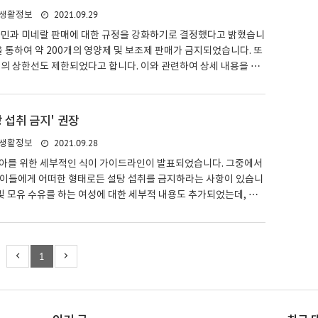
, 심지어 시리얼까지 열성적으로 소비합니다. 매년 4,300만 톤 이
2021.09.29
생활정보
되는 인도와 중국과 같은 국가에서는 확실히 인기가 높습니다. 그
 생산 측면에서 인기를 측정하면 사과와 바..
타민과 미네랄 판매에 대한 규정을 강화하기로 결정했다고 밝혔습니
을 통하여 약 200개의 영양제 및 보조제 판매가 금지되었습니다. 또
의 상한선도 제한되었다고 합니다. 이와 관련하여 상세 내용을 알
 섭취 규정 전부터 일부 전문가들은 일반 의약품과 같은 방식으로
이 조절되기를 원했습니다. 그러나 반대하는 측군들은 새로운 규정
제한적이며 소비자의 선택을 거부할 것이라고 주장했습니다. 그동안
탕 섭취 금지' 권장
 보조제들은 완벽하게 안전하며 수십 년 동안 판매되어 왔다는 입
2021.09.28
생활정보
EU 식품 보조 식품 지침에 따라, 보조 식품에는 승인된 목록에서 가
네랄만 포함될 수 있다고 합니다. 현재 승인 목록에 없는 ..
아를 위한 세부적인 식이 가이드라인이 발표되었습니다. 그중에서
아이들에게 어떠한 형태로든 설탕 섭취를 금지하라는 사항이 있습니
 및 모유 수유를 하는 여성에 대한 세부적 내용도 추가되었는데, 세
 알아봅시다. 2세까지 설탕 섭취 금지 아이가 태어나고 생후 1000
는 영양 종류들은 장기적인 건강에 큰 기여를 합니다. 뿐만 아니라
함께 발달하는 음식에 대한 선호도와 음식 맛에 대한 취향을 형성
1
미칩니다. 인생의 초기 단계에서 적절한 영양에 대한 중요성이 증가
 이를 반영하기 위해 미국에서는 세부적 식이 가이드라인에도 유아
도록 확장했다고 전해집니다. 특히나 만 2세 전까지는 초콜..