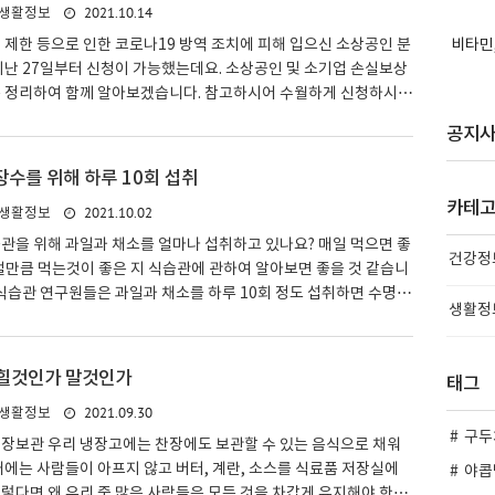
2021.10.14
생활정보
대상시설은? > 집합 금지 대상시설 (사회적 거리두기 2~3단계 시 영
 주점 및 클럽, 나이트, 무도장, 게임장 등 ..
 제한 등으로 인한 코로나19 방역 조치에 피해 입으신 소상공인 분
비타민,
지난 27일부터 신청이 가능했는데요. 소상공인 및 소기업 손실보상
용 정리하여 함께 알아보겠습니다. 참고하시어 수월하게 신청하시면
 손실보상 신청하기 신청에 앞서 우리 사업장이 대상인지 궁금하다면
공지
우리 사업장도 소상공인 손실보상금 대상일까? 소상공인 손실보상
 손실보상금 신청에 앞서, 손실보상금 대상은 어떻게 될까요? 소기
장수를 위해 하루 10회 섭취
매출액도 함께 알아보며 대상이 되는지 확인해 봅시다. 소상공인 손
카테
2021.10.02
생활정보
공인 손실보상 terrie.tistory.com (1) 신속 보상 온라인 신청
터 손실보상 누리집 (소상공인 손실보상...
관을 위해 과일과 채소를 얼마나 섭취하고 있나요? 매일 먹으면 좋
건강정
얼만큼 먹는것이 좋은 지 식습관에 관하여 알아보면 좋을 것 같습니
 식습관 연구원들은 과일과 채소를 하루 10회 정도 섭취하면 수명이
생활정
고 말합니다. 임페리얼 칼리지 런던(Imperial College Londo
 이러한 식습관이 매년 780만 명의 조기 사망을 예방할 수 있다고
은 또한 암과 심장병의 위험을 줄이는 특정 과일과 채소를 식별했
식힐것인가 말것인가
태그
따르면 소량으로도 건강에 도움이 되지만 많을수록 좋습니다. 1인분
2021.09.30
생활정보
소 80g으로 계산됩니다. 이는 작은 바나나, 배 또는 시금치 또는 완
구두
에 해당합니다. 결론은 20..
냉장보관 우리 냉장고에는 찬장에도 보관할 수 있는 음식으로 채워
거에는 사람들이 아프지 않고 버터, 계란, 소스를 식료품 저장실에
야콥
렇다면 왜 우리 중 많은 사람들은 모든 것을 차갑게 유지해야 한다