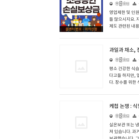
〶🁻❀⌸
업' 방역조치별 
업시간 제한) 각종
영업제한 및 인원
들 많으시지요. 
제도 관련된 내
좋겠습니다. 1.
확인해보셔요. 
금 대상 소상공인
과일과 채소, 
업 기준이 되는 
〶🁻❀⌸
실보상제도란? 소상
은 10월 27일부
평소 건강한 식습
다고들 하지만, 
다. 장수를 위한
더 길어질 수 있다
n)의 연구에서는
계산했습니다. 팀
케첩 논쟁 : 
습니다. 분석에 
〶🁻❀⌸
은 과일 또는 채
두콩 3 테이블스푼
실온보관 또는 
져 있습니다. 과
보관했습니다. 그