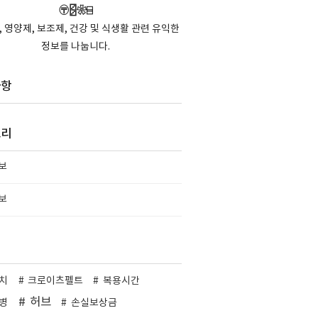
〶🁻❀⌸
 영양제, 보조제, 건강 및 식생활 관련 유익한
정보를 나눕니다.
사항
고리
보
보
치
크로이츠펠트
복용시간
허브
병
손실보상금