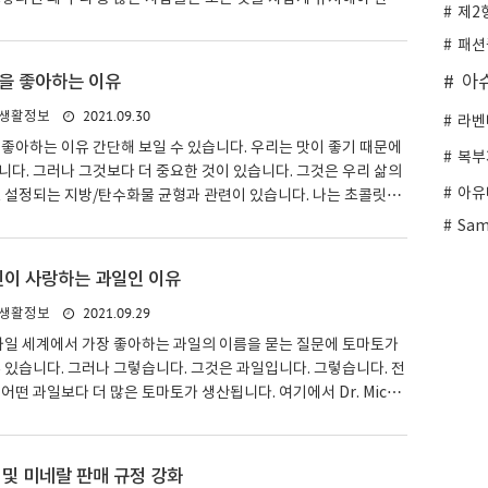
제2
슈퍼마켓은 두 진영을 달래기 위해 냉장고와 선반에 케첩을 비축 하
패션
 Asda가 2,600명을 대상으로 실시한 설문조사에서는 케첩이 찬
다고 답한 비율이 54%, 냉장고에 보관했다고 답한 비율이 46%
을 좋아하는 이유
아
 일부 쇼핑객은 소셜 미디어를 통해 상점의 어느 부분으로 향할지
2021.09.30
생활정보
나 BBC Two의 Back In Time For Dinner의 음식 역사가인
라벤
ll은 현대의 음식을 차갑게 식히..
좋아하는 이유 간단해 보일 수 있습니다. 우리는 맛이 좋기 때문에
복부
다. 그러나 그것보다 더 중요한 것이 있습니다. 그것은 우리 삶의
아유
 설정되는 지방/탄수화물 균형과 관련이 있습니다. 나는 초콜릿을
바에서 시작하면 모든 것이 사라질 때까지 멈출 수 없습니다. 하나의
Sa
몇 개라도 결코 충분하지 않습니다. 우리 가족은 초콜릿을 우리 집에
한다는 것을 알고 있습니다. 그렇다면 우리 중 많은 사람들이 거부
인이 사랑하는 과일인 이유
은 무엇일까요? 그리고 초콜릿은 우리가 단순히 "아니오"라고 말할
2021.09.29
생활정보
식과 어떤 특징을 공유합니까? 식품 과학에 관한 새로운 시리즈의
 James Wong과 답을 찾아갔습니다..
과일 세계에서 가장 좋아하는 과일의 이름을 묻는 질문에 토마토가
 있습니다. 그러나 그렇습니다. 그것은 과일입니다. 그렇습니다. 전
어떤 과일보다 더 많은 토마토가 생산됩니다. 여기에서 Dr. Micha
 인기 비결에 대해 설명합니다. 어떤 사람들은 망고가 다른 어떤 과일
가에서 먹힌다는 이유로 세계에서 가장 인기 있는 과일이라고 주장
에서 아메리카에 이르기까지 사람들은 달콤한 디저트뿐만 아니라 처
및 미네랄 판매 규정 강화